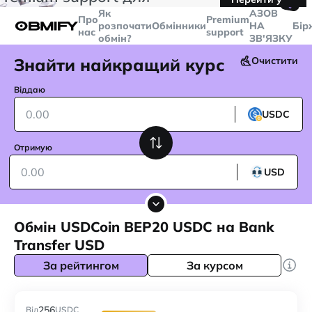
🤙
транзакцій більше
$5000
Telegram
Як
AЗОВ
Про
Premium
розпочати
Обмінники
НА
Бір
нас
support
обмін?
ЗВ'ЯЗКУ
Знайти найкращий курс
Очистити
Віддаю
USDC
Отримую
USD
Обмін USDCoin BEP20 USDC на Bank
Transfer USD
За рейтингом
За курсом
256
Від
USDC