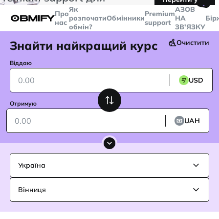
🤙
транзакцій більше
$5000
Telegram
Як
AЗОВ
Про
Premium
розпочати
Обмінники
НА
Бір
нас
support
обмін?
ЗВ'ЯЗКУ
Знайти найкращий курс
Очистити
Віддаю
USD
Отримую
UAH
Україна
Вінниця