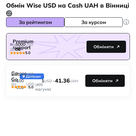
Обмін Wise USD на Cash UAH в Вінниці
За рейтингом
За курсом
Premium
5000
Від
USD
Обміняти
support
До
5.0
Go-
1000
Від
USD
Депозит
Go
41.36
1
100
Обміняти
USD =
UAH
До
USD
(405
5.0
000
відгуків)