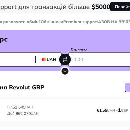
pport для транзакцій більше
$5000
Перейт
к розпочати обмін?
Обмінники
Premium support
AЗОВ НА ЗВ'Я
рс
Отримую
UAH
 на Revolut GBP
61 545
Від
UAH
1
61.55
UAH =
GBP
4 862 070
До
UAH