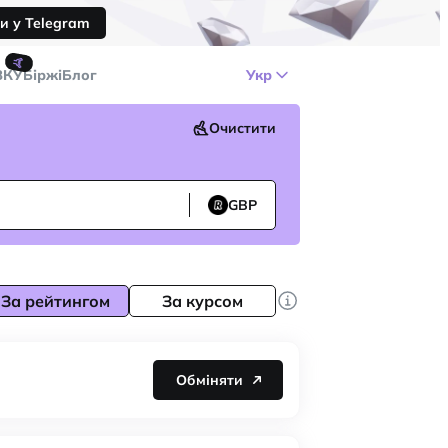
и у Telegram
🤙
ЗКУ
Біржі
Блог
Укр
Очистити
GBP
За рейтингом
За курсом
Обміняти