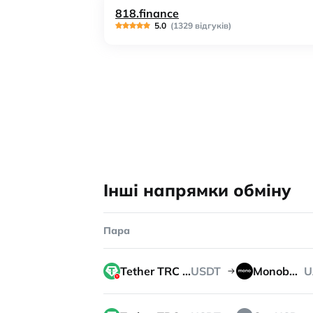
818.finance
5.0
(1329 відгуків)
Інші напрямки обміну
Пара
Tether TRC 20
USDT
Monobank
U