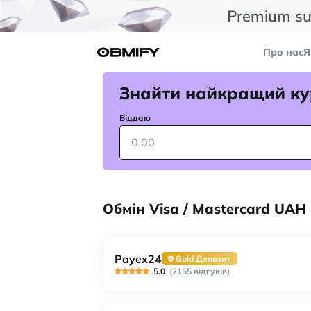
Premium su
Про нас
Я
Знайти найкращий ку
Віддаю
Обмін Visa / Mastercard UAH
Payex24
Gold Депозит
5.0
(2155 відгуків)