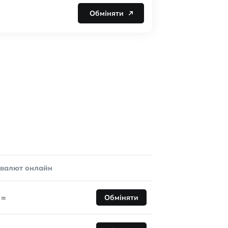
Обміняти
овалют онлайн
=
Обміняти