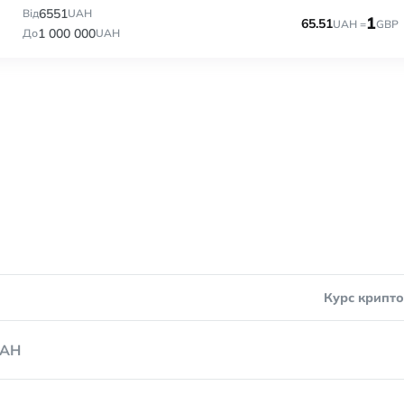
6551
Від
UAH
1
65.51
UAH =
GBP
1 000 000
До
UAH
Курс крипт
AH