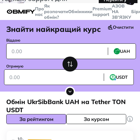
🤙
транзакцій більше
$5000
Telegram
Як
AЗОВ
Про
Premium
розпочати
Обмінники
НА
Бір
нас
support
обмін?
ЗВ'ЯЗКУ
Знайти найкращий курс
Очистити
Віддаю
UAH
Отримую
USDT
Обмін UkrSibBank UAH на Tether TON
USDT
За рейтингом
За курсом
10