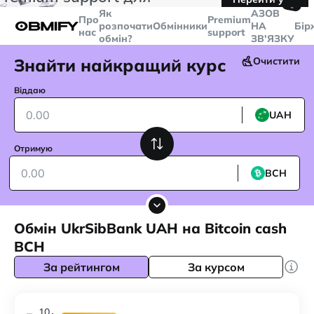
🤙
транзакцій більше
$5000
Telegram
Як
AЗОВ
Про
Premium
розпочати
Обмінники
НА
Бір
нас
support
обмін?
ЗВ'ЯЗКУ
Знайти найкращий курс
Очистити
Віддаю
UAH
Отримую
BCH
Обмін UkrSibBank UAH на Bitcoin cash
BCH
За рейтингом
За курсом
10