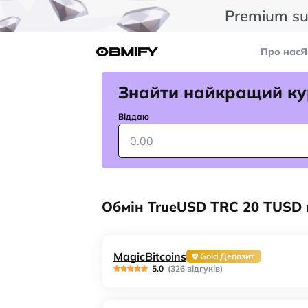
Premium su
Про нас
Я
Знайти найкращий ку
Віддаю
Обмін TrueUSD TRC 20 TUSD 
MagicBitcoins
Gold Депозит
5.0
(326 відгуків)