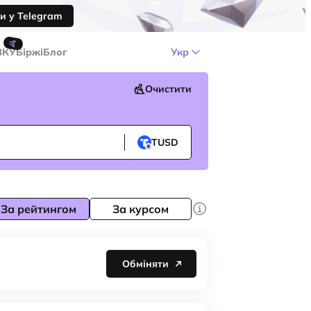
и у Telegram
🤙
ЗКУ
Біржі
Блог
Укр
Очистити
TUSD
За рейтингом
За курсом
Обміняти