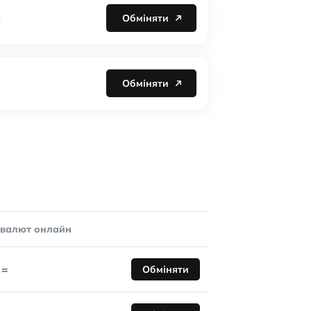
Обміняти
D
Обміняти
овалют онлайн
=
Обміняти