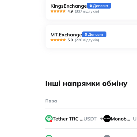
KingsExchange
Депозит
4.9
(337 відгуків)
MT.Exchange
Депозит
5.0
(220 відгуків)
Інші напрямки обміну
Пара
Tether TRC 20
USDT
Monobank
U