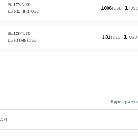
103
Від
TUSD
1
1.006
TUSD =
TUS
100 000
До
TUSD
100
Від
TUSD
1
1.01
TUSD =
TUSD
10 098
До
TUSD
Курс крипт
AH