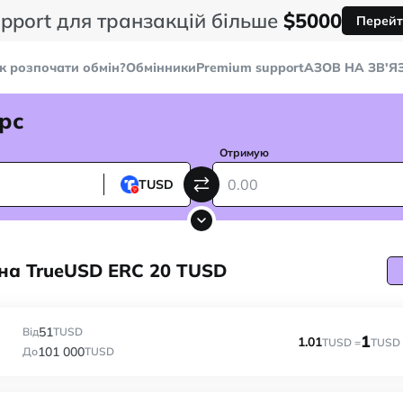
pport для транзакцій більше
$5000
Перейт
к розпочати обмін?
Обмінники
Premium support
AЗОВ НА ЗВ'Я
рс
Отримую
TUSD
на TrueUSD ERC 20 TUSD
51
Від
TUSD
1
1.01
TUSD =
TUSD
101 000
До
TUSD