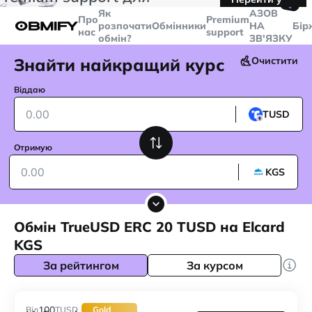
🤙
транзакцій більше
$5000
Telegram
Як
AЗОВ
Про
Premium
розпочати
Обмінники
НА
Бір
нас
support
обмін?
ЗВ'ЯЗКУ
Знайти найкращий курс
Очистити
Віддаю
TUSD
Отримую
KGS
Обмін TrueUSD ERC 20 TUSD на Elcard
KGS
За рейтингом
За курсом
100
Від
TUSD
Gold