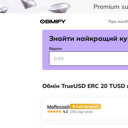
Premium su
Про нас
Я
Знайти найкращий ку
Віддаю
Обмін TrueUSD ERC 20 TUSD 
Mafincash
Gold Депозит
5.0
(292 відгуків)