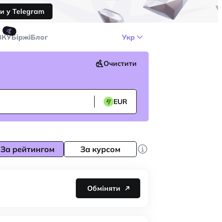
и у Telegram
🤙
ЗКУ
Біржі
Блог
Укр
Очистити
EUR
За рейтингом
За курсом
Обміняти