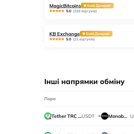
MagicBitcoins
Gold Депозит
5.0
(326 відгуків)
KB Exchange
Gold Депозит
5.0
(22 відгуків)
Інші напрямки обміну
Пара
Tether TRC 20
USDT
Monobank
U