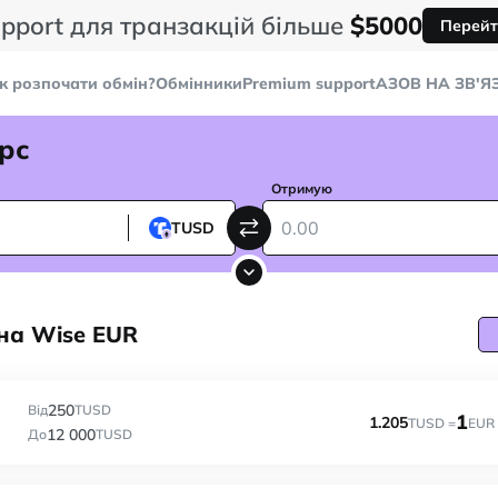
pport для транзакцій більше
$5000
Перейт
к розпочати обмін?
Обмінники
Premium support
AЗОВ НА ЗВ'Я
рс
Отримую
TUSD
на Wise EUR
250
Від
TUSD
1
1.205
TUSD =
EUR
12 000
До
TUSD