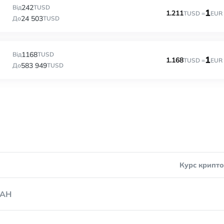
242
Від
TUSD
1
1.211
TUSD =
EUR
24 503
До
TUSD
1168
Від
TUSD
1
1.168
TUSD =
EUR
583 949
До
TUSD
Курс крипт
AH