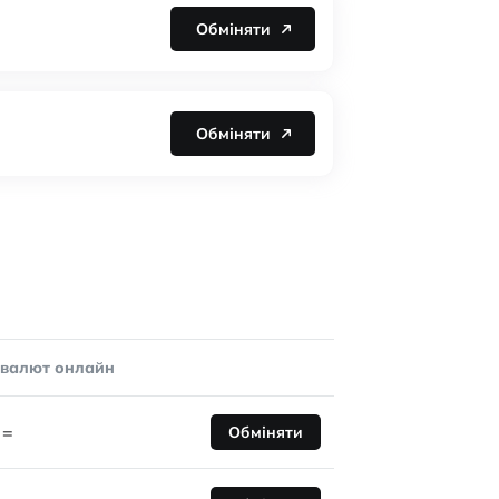
Обміняти
Обміняти
овалют онлайн
=
Обміняти