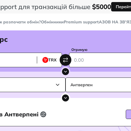
pport для транзакцій більше
$5000
Перейт
к розпочати обмін?
Обмінники
Premium support
AЗОВ НА ЗВ'Я
рс
Отримую
TRX
Антверпен
 в Антверпені