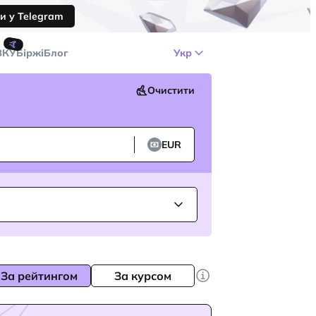
и у Telegram
🤙
ЗКУ
Біржі
Блог
Укр
Очистити
EUR
За рейтингом
За курсом