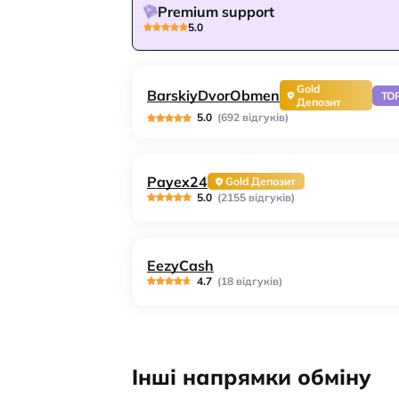
Premium support
5.0
Gold
BarskiyDvorObmen
TO
Депозит
5.0
(692 відгуків)
Payex24
Gold Депозит
5.0
(2155 відгуків)
EezyCash
4.7
(18 відгуків)
Інші напрямки обміну