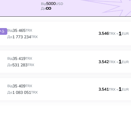
5000
Від
USD
До
35 465
Від
TRX
P
1
3.546
TRX =
EUR
1 773 234
До
TRX
35 419
Від
TRX
1
3.542
TRX =
EUR
531 283
До
TRX
35 409
Від
TRX
1
3.541
TRX =
EUR
1 083 051
До
TRX