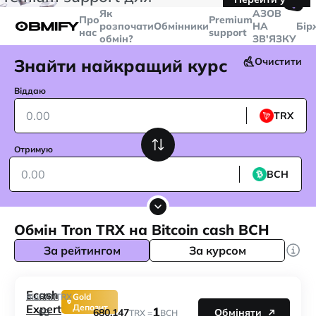
🤙
транзакцій більше
$5000
Telegram
Як
AЗОВ
Про
Premium
розпочати
Обмінники
НА
Бір
нас
support
обмін?
ЗВ'ЯЗКУ
Знайти найкращий курс
Очистити
Віддаю
TRX
Отримую
BCH
Обмін Tron TRX на Bitcoin cash BCH
За рейтингом
За курсом
Ecash
680
Від
TRX
Gold
Expert
Депозит
1
680.147
68
Обміняти
TRX =
BCH