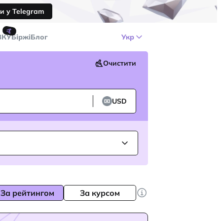
и у Telegram
🤙
ЗКУ
Біржі
Блог
Укр
Очистити
USD
За рейтингом
За курсом