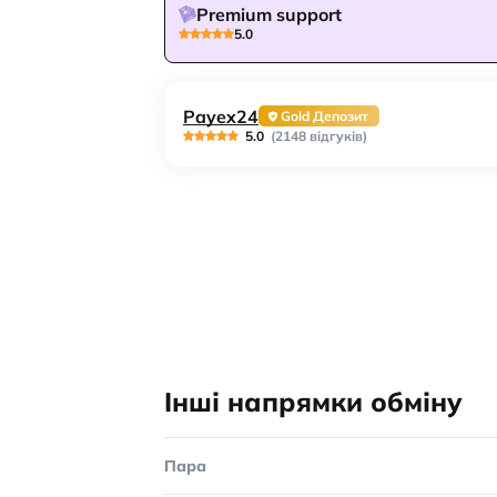
Premium support
5.0
Payex24
Gold Депозит
5.0
(2148 відгуків)
Інші напрямки обміну
Пара