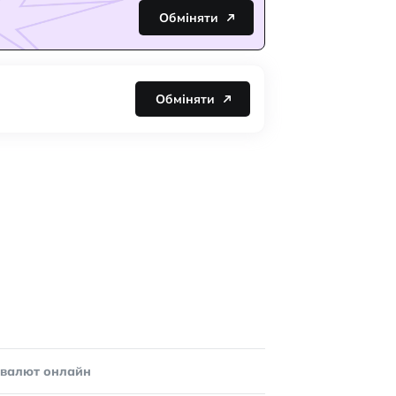
Обміняти
Обміняти
овалют онлайн