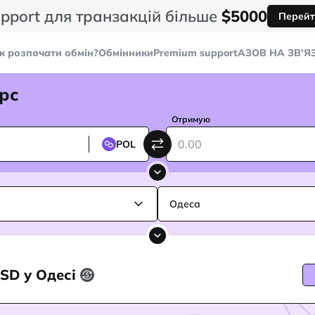
pport для транзакцій більше
$5000
Перейт
к розпочати обмін?
Обмінники
Premium support
AЗОВ НА ЗВ'Я
рс
Отримую
POL
Одеса
USD у Одесі