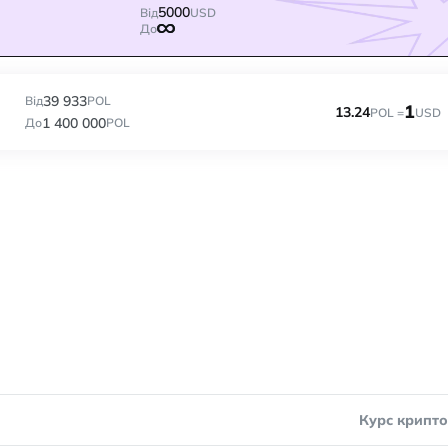
5000
Від
USD
До
39 933
Від
POL
1
13.24
POL =
USD
1 400 000
До
POL
Курс крипт