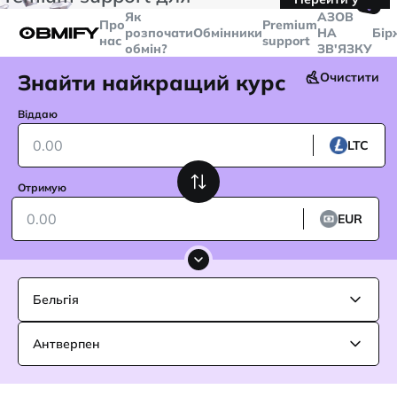
🤙
транзакцій більше
$5000
Telegram
Як
AЗОВ
Про
Premium
розпочати
Обмінники
НА
Бір
нас
support
обмін?
ЗВ'ЯЗКУ
Знайти найкращий курс
Очистити
Віддаю
LTC
Отримую
EUR
Бельгія
Антверпен