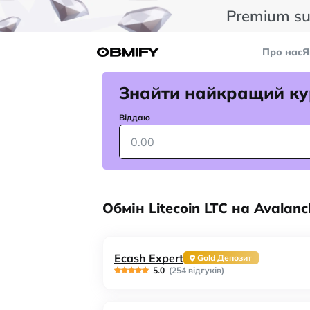
Premium su
Про нас
Я
Знайти найкращий ку
Віддаю
Обмін Litecoin LTC на Avalan
Ecash Expert
Gold Депозит
5.0
(254 відгуків)