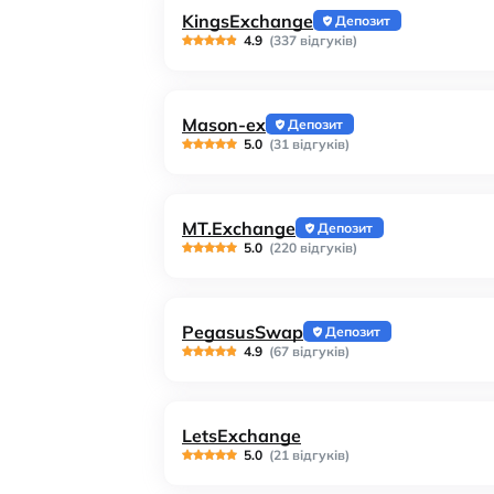
KingsExchange
Депозит
4.9
(337 відгуків)
Mason-ex
Депозит
5.0
(31 відгуків)
MT.Exchange
Депозит
5.0
(220 відгуків)
PegasusSwap
Депозит
4.9
(67 відгуків)
LetsExchange
5.0
(21 відгуків)