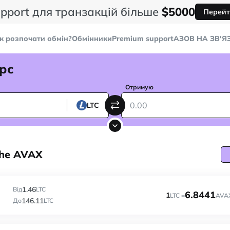
pport для транзакцій більше
$5000
Перейт
к розпочати обмін?
Обмінники
Premium support
AЗОВ НА ЗВ'Я
рс
Отримую
LTC
che AVAX
1.46
Від
LTC
6.8441
1
LTC =
AVA
146.11
До
LTC