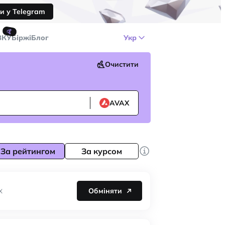
и у Telegram
🤙
ЗКУ
Біржі
Блог
Укр
Очистити
AVAX
За рейтингом
За курсом
Обміняти
X