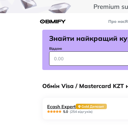
Premium su
Про нас
Я
Знайти найкращий ку
Віддаю
Обмін Visa / Mastercard KZT н
Ecash Expert
Gold Депозит
5.0
(254 відгуків)