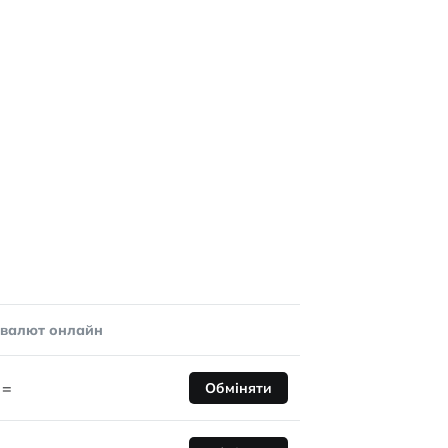
овалют онлайн
=
Обміняти