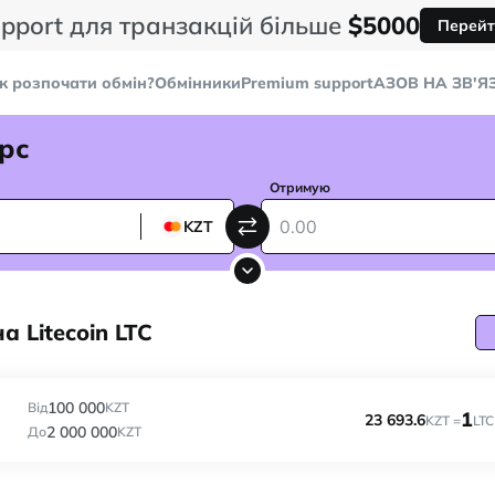
pport для транзакцій більше
$5000
Перейт
к розпочати обмін?
Обмінники
Premium support
AЗОВ НА ЗВ'Я
рс
Отримую
KZT
а Litecoin LTC
100 000
Від
KZT
1
23 693.6
KZT =
LTC
2 000 000
До
KZT