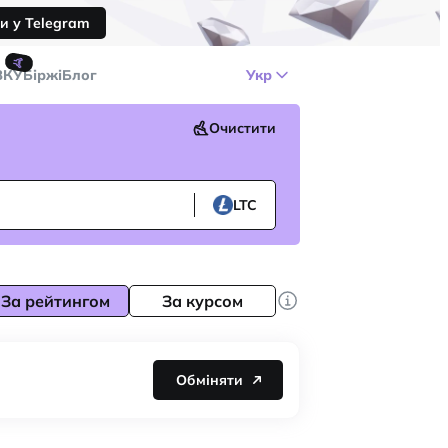
и у Telegram
🤙
ЗКУ
Біржі
Блог
Укр
Очистити
LTC
За рейтингом
За курсом
Обміняти