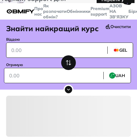
🤙
транзакцій більше
$5000
Telegram
Як
AЗОВ
Про
Premium
розпочати
Обмінники
НА
Бір
нас
support
обмін?
ЗВ'ЯЗКУ
Знайти найкращий курс
Очистити
Віддаю
GEL
Отримую
UAH