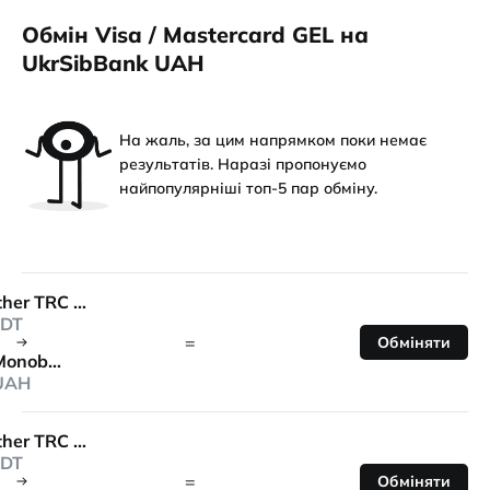
Обмін Visa / Mastercard GEL на
UkrSibBank UAH
На жаль, за цим напрямком поки немає
результатів. Наразі пропонуємо
найпопулярніші топ-5 пар обміну.
Tether TRC 20
DT
=
Обміняти
Monobank
UAH
Tether TRC 20
DT
=
Обміняти