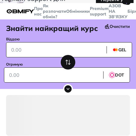
🤙
транзакцій більше
$5000
Telegram
Як
AЗОВ
Про
Premium
розпочати
Обмінники
НА
Бір
нас
support
обмін?
ЗВ'ЯЗКУ
Знайти найкращий курс
Очистити
Віддаю
GEL
Отримую
DOT