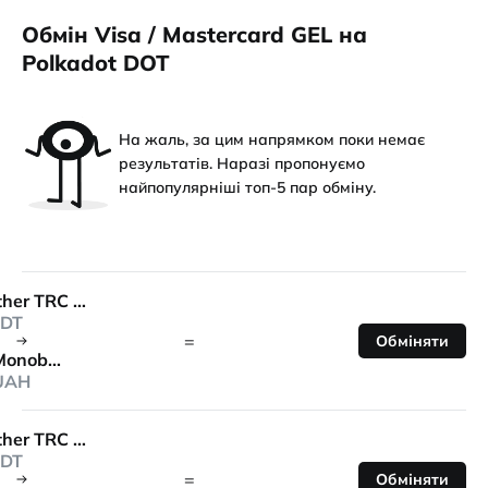
Обмін Visa / Mastercard GEL на
Polkadot DOT
На жаль, за цим напрямком поки немає
результатів. Наразі пропонуємо
найпопулярніші топ-5 пар обміну.
Tether TRC 20
DT
=
Обміняти
Monobank
UAH
Tether TRC 20
DT
=
Обміняти