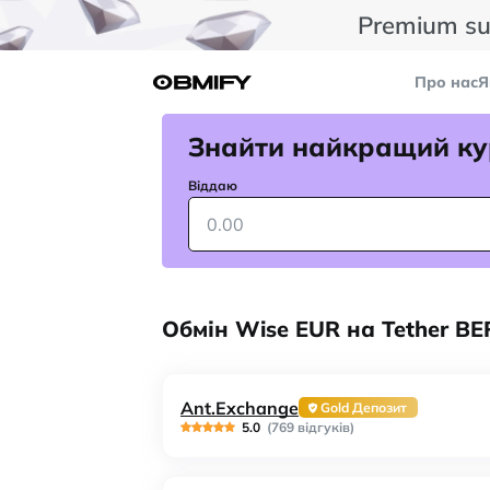
Premium su
Про нас
Я
Знайти найкращий ку
Віддаю
Обмін Wise EUR на Tether BE
Ant.Exchange
Gold Депозит
5.0
(769 відгуків)