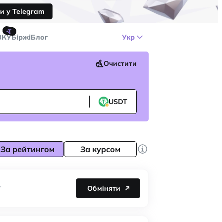
и у Telegram
🤙
ЗКУ
Біржі
Блог
Укр
Очистити
USDT
За рейтингом
За курсом
Обміняти
T