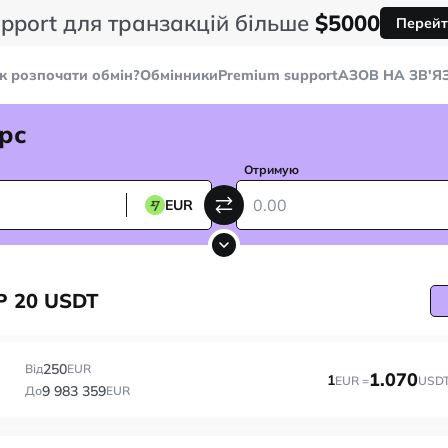
pport для транзакцій більше
$5000
Перейт
к розпочати обмін?
Обмінники
Premium support
AЗОВ НА ЗВ'Я
рс
Отримую
EUR
P 20 USDT
250
Від
EUR
1.070
1
EUR =
USD
9 983 359
До
EUR