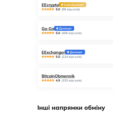
EEcrypto
Gold Депозит
5.0
(86 відгуків)
Go-Go
Депозит
5.0
(406 відгуків)
EExchanger
Депозит
5.0
(224 відгуків)
BitcoinObmennik
4.9
(152 відгуків)
Інші напрямки обміну