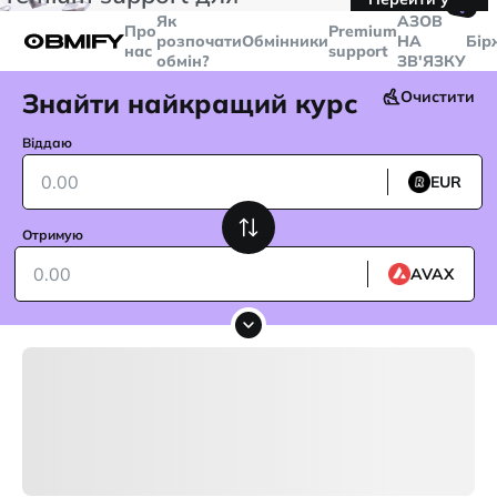
🤙
транзакцій більше
$5000
Telegram
Як
AЗОВ
Про
Premium
розпочати
Обмінники
НА
Бір
нас
support
обмін?
ЗВ'ЯЗКУ
Знайти найкращий курс
Очистити
Віддаю
EUR
Отримую
AVAX