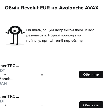
Обмін Revolut EUR на Avalanche AVAX
На жаль, за цим напрямком поки немає
результатів. Наразі пропонуємо
найпопулярніші топ-5 пар обміну.
Tether TRC 20
DT
=
Обміняти
Monobank
UAH
Tether TRC 20
DT
=
Обміняти