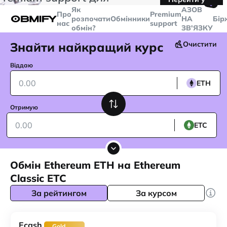
🤙
транзакцій більше
$5000
Telegram
Як
AЗОВ
Про
Premium
розпочати
Обмінники
НА
Бір
нас
support
обмін?
ЗВ'ЯЗКУ
Знайти найкращий курс
Очистити
Віддаю
ETH
Отримую
ETC
Обмін Ethereum ETH на Ethereum
Classic ETC
За рейтингом
За курсом
Ecash
Gold