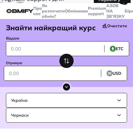
🤙
транзакцій більше
$5000
Telegram
Як
AЗОВ
Про
Premium
розпочати
Обмінники
НА
Бір
нас
support
обмін?
ЗВ'ЯЗКУ
Знайти найкращий курс
Очистити
Віддаю
ETC
Отримую
USD
Україна
Черкаси