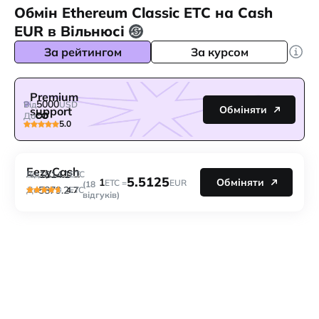
Обмін Ethereum Classic ETC на Cash
EUR в Вільнюсі
За рейтингом
За курсом
Premium
5000
Від
USD
Обміняти
support
До
5.0
EezyCash
1814.1
Від
ETC
5.5125
1
Обміняти
ETC =
EUR
(18
5879.2
4.7
До
ETC
відгуків)