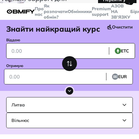
🤙
транзакцій більше
$5000
Telegram
Як
AЗОВ
Про
Premium
розпочати
Обмінники
НА
Бір
нас
support
обмін?
ЗВ'ЯЗКУ
Знайти найкращий курс
Очистити
Віддаю
ETC
Отримую
EUR
Литва
Вільнюс