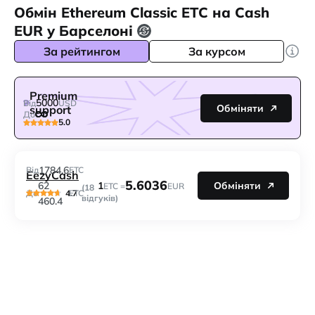
Обмін Ethereum Classic ETC на Cash
EUR у Барселоні
За рейтингом
За курсом
Premium
5000
Від
USD
Обміняти
support
До
5.0
1784.6
Від
ETC
EezyCash
5.6036
1
62
Обміняти
ETC =
EUR
(18
4.7
До
ETC
відгуків)
460.4