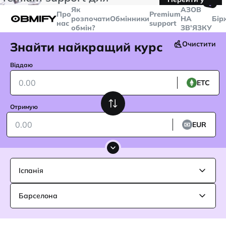
🤙
транзакцій більше
$5000
Telegram
Як
AЗОВ
Про
Premium
розпочати
Обмінники
НА
Бір
нас
support
обмін?
ЗВ'ЯЗКУ
Знайти найкращий курс
Очистити
Віддаю
ETC
Отримую
EUR
Іспанія
Барселона