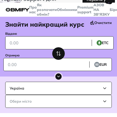
🤙
транзакцій більше
$5000
Telegram
Як
AЗОВ
Про
Premium
розпочати
Обмінники
НА
Бір
нас
support
обмін?
ЗВ'ЯЗКУ
Знайти найкращий курс
Очистити
Віддаю
ETC
Отримую
EUR
Україна
Обери місто