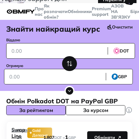
🤙
транзакцій більше
$5000
Telegram
Як
AЗОВ
Про
Premium
розпочати
Обмінники
НА
Бір
нас
support
обмін?
ЗВ'ЯЗКУ
Знайти найкращий курс
Очистити
Віддаю
DOT
Отримую
GBP
Обмін Polkadot DOT на PayPal GBP
За рейтингом
За курсом
Swap-
903
Від
DOT
Gold
Line
Депозит
1
1.807
24
Обміняти
DOT =
GBP