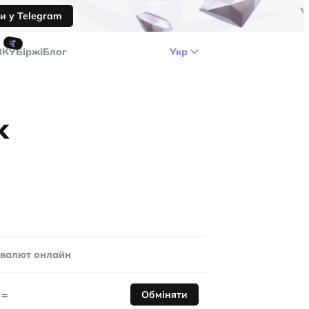
и у Telegram
🤙
ЗКУ
Біржі
Блог
Укр
k
овалют онлайн
=
Обміняти