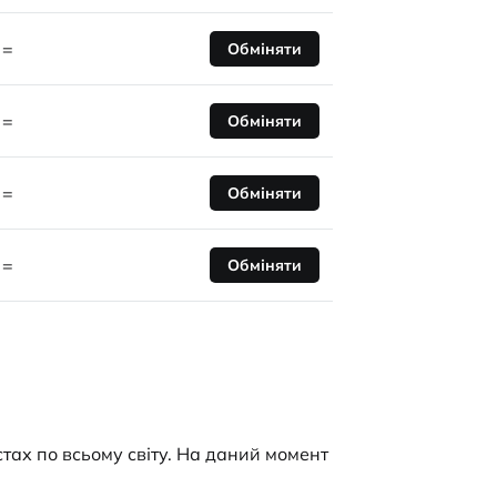
=
Обміняти
=
Обміняти
=
Обміняти
=
Обміняти
стах по всьому світу. На даний момент