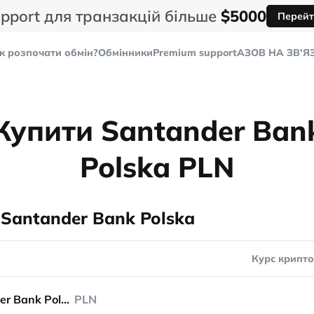
pport для транзакцій більше
$5000
Перейт
к розпочати обмін?
Обмінники
Premium support
AЗОВ НА ЗВ'Я
Купити Santander Ban
Polska PLN
 Santander Bank Polska
Курс крипт
Santander Bank Polska
PLN