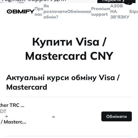
🤙
транзакцій більше
$5000
Telegram
Як
AЗОВ
Про
Premium
розпочати
Обмінники
НА
Бір
нас
support
обмін?
ЗВ'ЯЗКУ
Купити Visa /
Mastercard CNY
Актуальні курси обміну Visa /
Mastercard
Tether TRC 20
DT
=
Обміняти
Visa / Mastercard