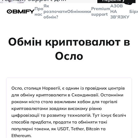
🤙
транзакцій більше
$5000
Telegram
Як
AЗОВ
Про
Premium
розпочати
Обмінники
НА
Бір
нас
support
обмін?
ЗВ'ЯЗКУ
Обмін криптовалют в
Осло
Осло, столиця Норвегії, є одним із провідних центрів
для обміну криптовалюти в Скандинавії. Останніми
роками місто стало важливим хабом для торгівлі
криптовалютами завдяки високому рівню
цифровізації та розвитку технологій. Тут існує безліч
способів придбати, продати та обміняти такі
популярні токени, як USDT, Tether, Bitcoin та
Ethereum.