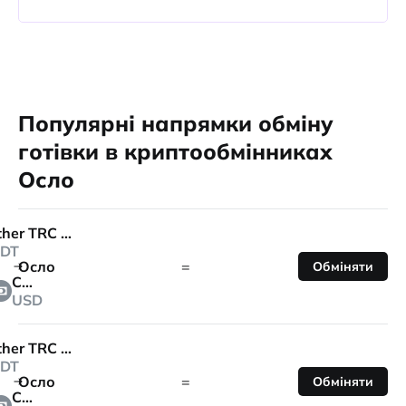
Популярні напрямки обміну
готівки в криптообмінниках
Осло
Tether TRC 20
DT
Осло
=
Обміняти
Cash
USD
Tether TRC 20
DT
Осло
=
Обміняти
Cash