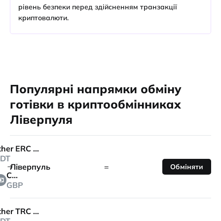
рівень безпеки перед здійсненням транзакції
криптовалюти.
Популярні напрямки обміну
готівки в криптообмінниках
Ліверпуля
Tether ERC 20
DT
Ліверпуль
=
Обміняти
Cash
GBP
Tether TRC 20