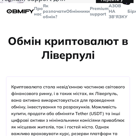
🤙
транзакцій більше
$5000
Telegram
Як
AЗОВ
Про
Premium
розпочати
Обмінники
НА
Бір
нас
support
обмін?
ЗВ'ЯЗКУ
Обмін криптовалют в
Ліверпулі
Криптовалюта стала невід'ємною частиною світового
фінансового ринку, і в таких містах, як Ліверпуль,
вона активно використовується для проведення
обміну, інвестування та розрахунків. Можливість
купити, продати або обміняти Tether (USDT) та інші
цифрові активи з мінімальними комісіями приваблює
як місцевих жителів, так і гостей міста. Однак
важливо враховувати курс, резерви платформ та