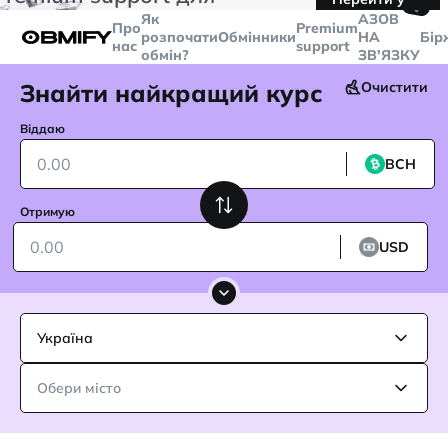
🤙
транзакцій більше
$5000
Telegram
Як
AЗОВ
Про
Premium
розпочати
Обмінники
НА
Бір
нас
support
обмін?
ЗВ'ЯЗКУ
Знайти найкращий курс
Очистити
Віддаю
BCH
Отримую
USD
Україна
Обери місто