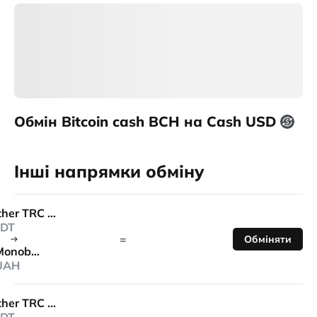
Обмін Bitcoin cash BCH на Cash USD
Інші напрямки обміну
Tether TRC 20
DT
=
Обміняти
Monobank
UAH
Tether TRC 20