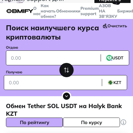
🤙
транзакций больше
$5000
Telegram
Как
AЗОВ
О
Premium
начать
Обменники
НА
Биржи
нас
support
обмен?
ЗВ'ЯЗКУ
Поиск наилучшего курса
Очистить
криптовалюты
Отдаю
USDT
Получаю
KZT
Обмен Tether SOL USDT на Halyk Bank
KZT
По рейтингу
По курсу