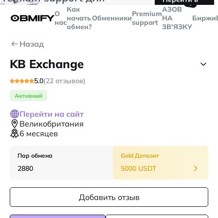
🤙
транзакций больше
$5000
Telegram
Как
AЗОВ
О
Premium
начать
Обменники
НА
Биржи
нас
support
обмен?
ЗВ'ЯЗКУ
Назад
KB Exchange
5.0
(22 отзывов)
Активний
Перейти на сайт
Великобритания
6 месяцев
Пар обмена
Gold Депозит
2880
5000 USDT
Добавить отзыв