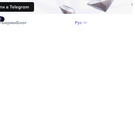
ти в Telegram
🤙
У
Биржи
Блог
Рус