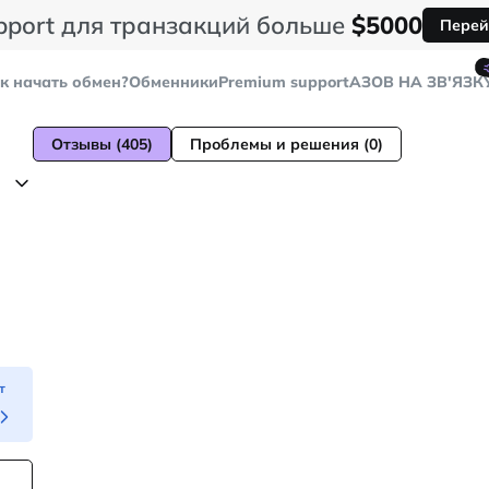
pport для транзакций больше
$5000
Перей
к начать обмен?
Обменники
Premium support
AЗОВ НА ЗВ'ЯЗК
Отзывы (405)
Проблемы и решения (0)
т