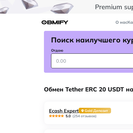
Premium su
О нас
Ка
Поиск наилучшего ку
Отдаю
Обмен Tether ERC 20 USDT н
Ecash Expert
Gold Депозит
5.0
(254 отзывов)