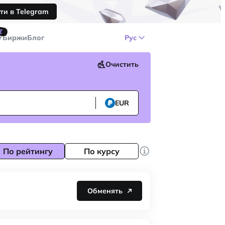
ти в Telegram
🤙
У
Биржи
Блог
Рус
Очистить
EUR
По рейтингу
По курсу
Обменять