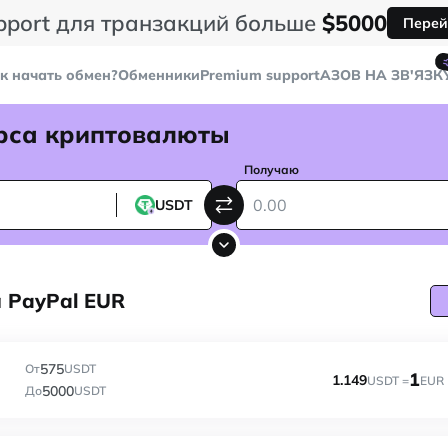
pport для транзакций больше
$5000
Перей
к начать обмен?
Обменники
Premium support
AЗОВ НА ЗВ'ЯЗК
рса криптовалюты
Получаю
USDT
а PayPal EUR
575
От
USDT
1
1.149
USDT =
EUR
5000
До
USDT