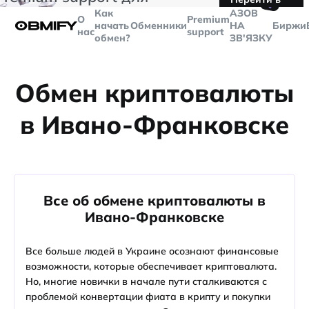
🤙
транзакций больше
$5000
Telegram
Как
AЗОВ
О
Premium
начать
Обменники
НА
Биржи
нас
support
обмен?
ЗВ'ЯЗКУ
Обмен криптовалюты
в Ивано-Франковске
Все об обмене криптовалюты в
Ивано-Франковске
Все больше людей в Украине осознают финансовые
возможности, которые обеспечивает криптовалюта.
Но, многие новички в начале пути сталкиваются с
проблемой конвертации фиата в крипту и покупки