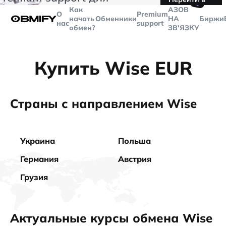
🤙
транзакций больше
$5000
Telegram
Как
AЗОВ
О
Premium
начать
Обменники
НА
Биржи
нас
support
обмен?
ЗВ'ЯЗКУ
Купить Wise EUR
Страны с направлением Wise
Украина
Польша
Германия
Австрия
Грузия
Актуальные курсы обмена Wise