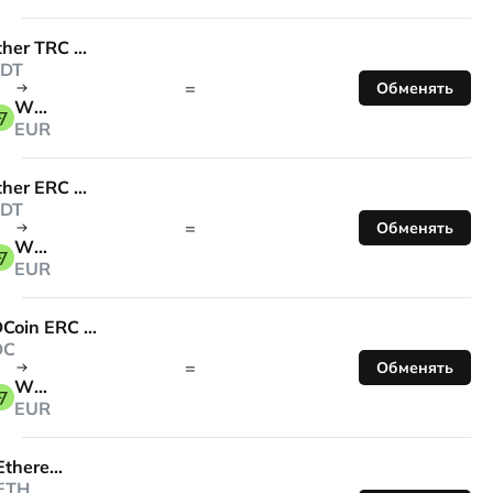
Tether TRC 20
DT
=
Обменять
Wise
EUR
Tether ERC 20
DT
=
Обменять
Wise
EUR
USDCoin ERC 20
DC
=
Обменять
Wise
EUR
Ethereum
ETH