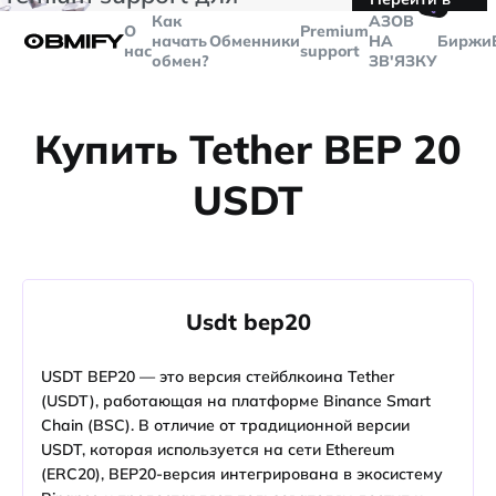
🤙
транзакций больше
$5000
Telegram
Как
AЗОВ
О
Premium
начать
Обменники
НА
Биржи
нас
support
обмен?
ЗВ'ЯЗКУ
Купить Tether BEP 20
USDT
Usdt bep20
USDT BEP20 — это версия стейблкоина Tether
(USDT), работающая на платформе Binance Smart
Chain (BSC). В отличие от традиционной версии
USDT, которая используется на сети Ethereum
(ERC20), BEP20-версия интегрирована в экосистему