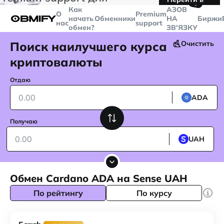
🤙
транзакций больше
$5000
Telegram
Как
AЗОВ
О
Premium
начать
Обменники
НА
Биржи
нас
support
обмен?
ЗВ'ЯЗКУ
Поиск наилучшего курса
Очистить
криптовалюты
Отдаю
ADA
Получаю
UAH
Обмен Cardano ADA на Sense UAH
По рейтингу
По курсу