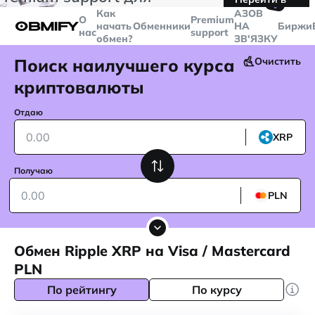
🤙
транзакций больше
$5000
Telegram
Как
AЗОВ
О
Premium
начать
Обменники
НА
Биржи
нас
support
обмен?
ЗВ'ЯЗКУ
Поиск наилучшего курса
Очистить
криптовалюты
Отдаю
XRP
Получаю
PLN
Обмен Ripple XRP на Visa / Mastercard
PLN
По рейтингу
По курсу