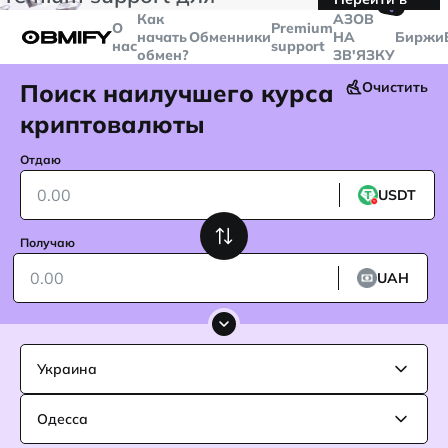
🤙
транзакций больше
$5000
Telegram
Как
AЗОВ
О
Premium
начать
Обменники
НА
Биржи
нас
support
обмен?
ЗВ'ЯЗКУ
Поиск наилучшего курса
Очистить
криптовалюты
Отдаю
USDT
Получаю
UAH
Украина
Одесса