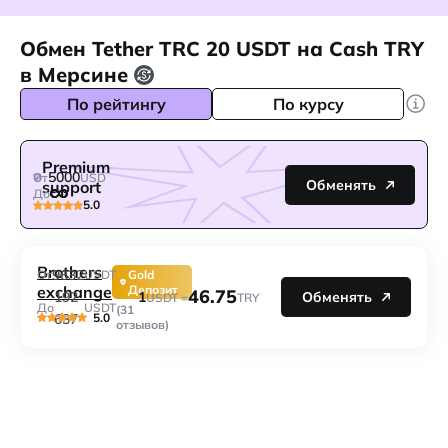
Обмен Tether TRC 20 USDT на Cash TRY
в Мерсине
По рейтингу
По курсу
Premium
5000
От
USD
Обменять
support
До
5.0
Brothers
9632
От
USDT
Gold
exchange
Депозит
46.75
1
192
Обменять
USDT =
TRY
До
USDT
(31
5.0
637
отзывов)