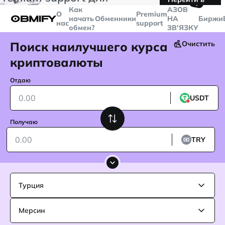
🤙
транзакций больше
$5000
Telegram
Как
AЗОВ
О
Premium
начать
Обменники
НА
Биржи
нас
support
обмен?
ЗВ'ЯЗКУ
Поиск наилучшего курса
Очистить
криптовалюты
Отдаю
USDT
Получаю
TRY
Турция
Мерсин