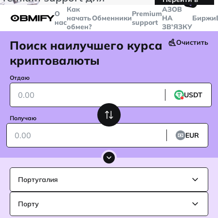
🤙
транзакций больше
$5000
Telegram
Как
AЗОВ
О
Premium
начать
Обменники
НА
Биржи
нас
support
обмен?
ЗВ'ЯЗКУ
Поиск наилучшего курса
Очистить
криптовалюты
Отдаю
USDT
Получаю
EUR
Португалия
Порту