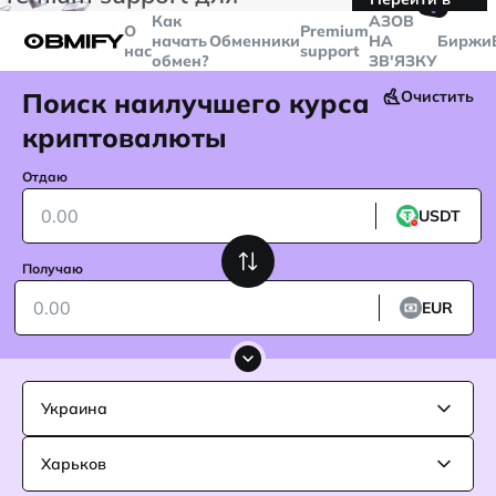
🤙
транзакций больше
$5000
Telegram
Как
AЗОВ
О
Premium
начать
Обменники
НА
Биржи
нас
support
обмен?
ЗВ'ЯЗКУ
Поиск наилучшего курса
Очистить
криптовалюты
Отдаю
USDT
Получаю
EUR
Украина
Харьков