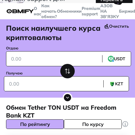
🤙
транзакций больше
$5000
Telegram
Как
AЗОВ
О
Premium
начать
Обменники
НА
Биржи
нас
support
обмен?
ЗВ'ЯЗКУ
Поиск наилучшего курса
Очистить
криптовалюты
Отдаю
USDT
Получаю
KZT
Обмен Tether TON USDT на Freedom
Bank KZT
По рейтингу
По курсу