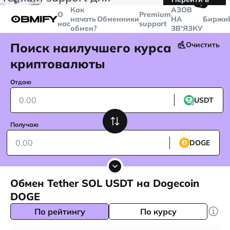
🤙
транзакций больше
$5000
Telegram
Как
AЗОВ
О
Premium
начать
Обменники
НА
Биржи
нас
support
обмен?
ЗВ'ЯЗКУ
Поиск наилучшего курса
Очистить
криптовалюты
Отдаю
USDT
Получаю
DOGE
Обмен Tether SOL USDT на Dogecoin
DOGE
По рейтингу
По курсу