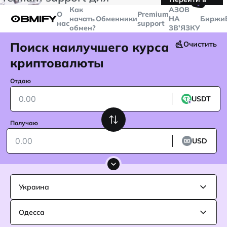
🤙
транзакций больше
$5000
Telegram
Как
AЗОВ
О
Premium
начать
Обменники
НА
Биржи
нас
support
обмен?
ЗВ'ЯЗКУ
Поиск наилучшего курса
Очистить
криптовалюты
Отдаю
USDT
Получаю
USD
Украина
Одесса