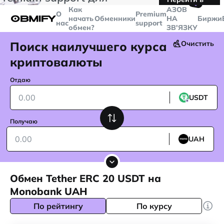
🤙
транзакций больше
$5000
Telegram
Как
AЗОВ
О
Premium
начать
Обменники
НА
Биржи
нас
support
обмен?
ЗВ'ЯЗКУ
Поиск наилучшего курса
Очистить
криптовалюты
Отдаю
USDT
Получаю
UAH
Обмен Tether ERC 20 USDT на
Monobank UAH
По рейтингу
По курсу