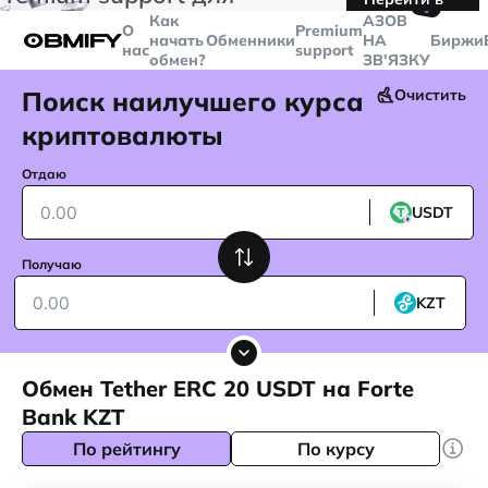
🤙
транзакций больше
$5000
Telegram
Как
AЗОВ
О
Premium
начать
Обменники
НА
Биржи
нас
support
обмен?
ЗВ'ЯЗКУ
Поиск наилучшего курса
Очистить
криптовалюты
Отдаю
USDT
Получаю
KZT
Обмен Tether ERC 20 USDT на Forte
Bank KZT
По рейтингу
По курсу