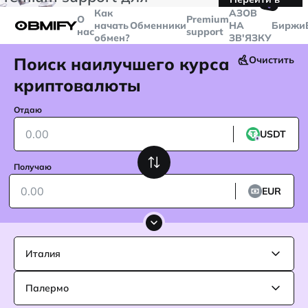
🤙
транзакций больше
$5000
Telegram
Как
AЗОВ
О
Premium
начать
Обменники
НА
Биржи
нас
support
обмен?
ЗВ'ЯЗКУ
Поиск наилучшего курса
Очистить
криптовалюты
Отдаю
USDT
Получаю
EUR
Италия
Палермо