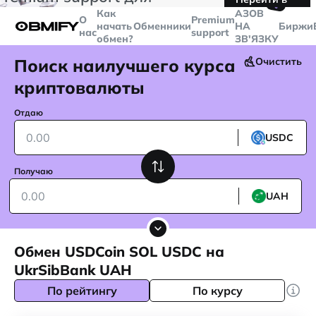
🤙
транзакций больше
$5000
Telegram
Как
AЗОВ
О
Premium
начать
Обменники
НА
Биржи
нас
support
обмен?
ЗВ'ЯЗКУ
Поиск наилучшего курса
Очистить
криптовалюты
Отдаю
USDC
Получаю
UAH
Обмен USDCoin SOL USDC на
UkrSibBank UAH
По рейтингу
По курсу