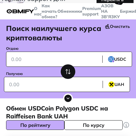
🤙
транзакций больше
$5000
Telegram
Как
AЗОВ
О
Premium
начать
Обменники
НА
Биржи
нас
support
обмен?
ЗВ'ЯЗКУ
Поиск наилучшего курса
Очистить
криптовалюты
Отдаю
USDC
Получаю
UAH
Обмен USDCoin Polygon USDC на
Raiffeisen Bank UAH
По рейтингу
По курсу